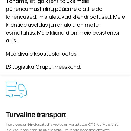
Tahame, et iga klient tajuks meie
pühendumust ning püüame alati leida
lahendused, mis ületavad kliendi ootused. Meie
klientide usaldus ja rahulolu on meile
esmatähtis. Meie kliendid on meie eksistentsi
alus.
Meeldivale koostööle lootes,
LS Logistika Grupp meeskond.
Turvaline transport
Kogu veos on kindlustatud ja veokid on varustatud GPS-iga Meie juhid
jälgivad rangelt töö- ja puhkeaega. Lisaks sellele omame ettevõte