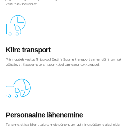
vastutuskindlustust.
Kiire transport
Päringutele vastus 1h jooksul Eesti ja Soome transport samal või järgmisel
tööpäeval. Kaugematel sihtpunktidel tarneaeg kokkuleppel.
Personaalne lähenemine
Tahame, et iga klient tajuks meie pühendumust ning püüame alati leida