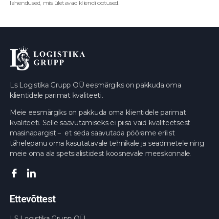
lahendused, mis ületavad kliendi ootused.
Ls Logistika Grupp OÜ eesmärgiks on pakkuda oma
klientidele parimat kvaliteeti.
Meie eesmärgiks on pakkuda oma klientidele parimat
kvaliteeti. Selle saavutamiseks ei piisa vaid kvaliteetsest
masinapargist – et seda saavutada pöörame erilist
tähelepanu oma kasutatavale tehnikale ja seadmetele ning
meie oma ala spetsialistidest koosnevale meeskonnale.
Ettevõttest
LS Logistika Grupp OÜ