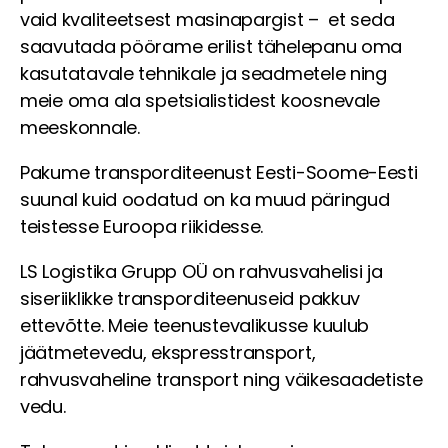
vaid kvaliteetsest masinapargist – et seda
saavutada pöörame erilist tähelepanu oma
kasutatavale tehnikale ja seadmetele ning
meie oma ala spetsialistidest koosnevale
meeskonnale.
Pakume transporditeenust Eesti-Soome-Eesti
suunal kuid oodatud on ka muud päringud
teistesse Euroopa riikidesse.
LS Logistika Grupp OÜ on rahvusvahelisi ja
siseriiklikke transporditeenuseid pakkuv
ettevõtte. Meie teenustevalikusse kuulub
jäätmetevedu, ekspresstransport,
rahvusvaheline transport ning väikesaadetiste
vedu.