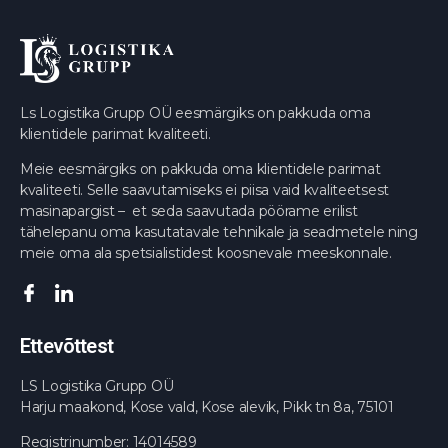
Ls Logistika Grupp OÜ eesmärgiks on pakkuda oma
klientidele parimat kvaliteeti.
Meie eesmärgiks on pakkuda oma klientidele parimat
kvaliteeti. Selle saavutamiseks ei piisa vaid kvaliteetsest
masinapargist – et seda saavutada pöörame erilist
tähelepanu oma kasutatavale tehnikale ja seadmetele ning
meie oma ala spetsialistidest koosnevale meeskonnale.
Ettevõttest
LS Logistika Grupp OÜ
Harju maakond, Kose vald, Kose alevik, Pikk tn 8a, 75101
Registrinumber: 14014589