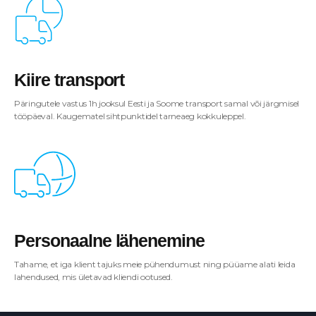
Kiire transport
Päringutele vastus 1h jooksul Eesti ja Soome transport samal või järgmisel
tööpäeval. Kaugematel sihtpunktidel tarneaeg kokkuleppel.
Personaalne lähenemine
Tahame, et iga klient tajuks meie pühendumust ning püüame alati leida
lahendused, mis ületavad kliendi ootused.