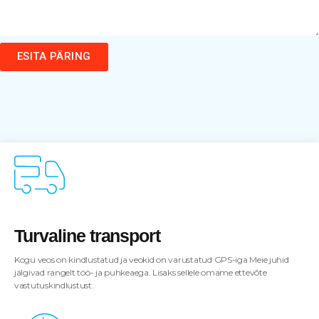
ESITA PÄRING
Turvaline transport
Kogu veos on kindlustatud ja veokid on varustatud GPS-iga Meie juhid
jälgivad rangelt töö- ja puhkeaega. Lisaks sellele omame ettevõte
vastutuskindlustust.