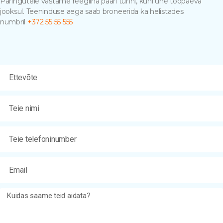
Päringutele vastame reeglina paari tunni, kuni ühe tööpäeva
jooksul. Teeninduse aega saab broneerida ka helistades
numbril
+372 55 55 555